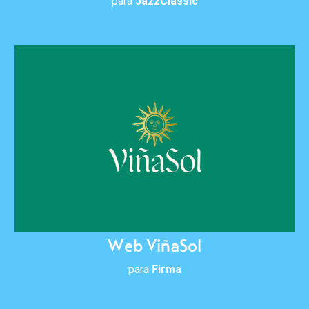
para
JazzClàssic
Web ViñaSol
para
Firma