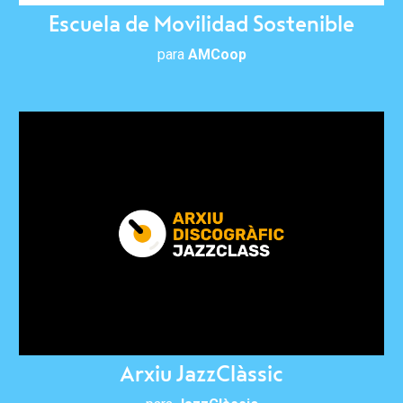
Escuela de Movilidad Sostenible
para
AMCoop
Arxiu JazzClàssic